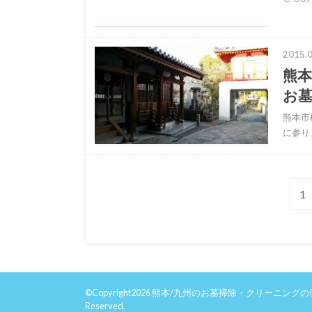
2015.0
熊本
お
熊本市
に参り
1
©Copyright2026
熊本/九州のお墓掃除・クリーニングの
Reserved.