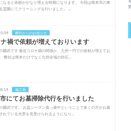
になると依頼がかなり増える時期になります。 今回は熊本市の東
る霊園にてクリーニングを行いました。 …
0.04
弊社からのお知らせ
ロナ禍で依頼が増えておりいます
の國武です 最近コロナ禍の関係か、九州一円での依頼が増えてお
。 弊社は熊本だけでなく九州全域の対応…
8.14
施工例
城市にてお墓掃除代行を行いました
の國武です。 お盆シーズン真っ最中ということで多くの方がお墓
されている光景を見受けられるようになり…