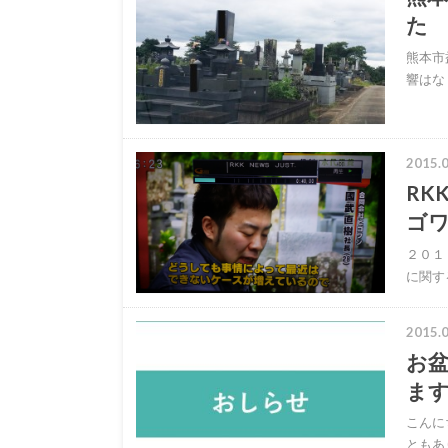
た
熊本市
響はな
2015.0
RK
ゴ
２０１
に関す
2015.0
お
ま
こんに
ともあ