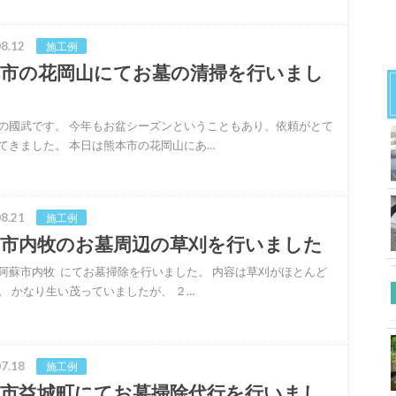
8.12
施工例
本市の花岡山にてお墓の清掃を行いまし
の國武です。 今年もお盆シーズンということもあり、依頼がとて
てきました。 本日は熊本市の花岡山にあ…
8.21
施工例
蘇市内牧のお墓周辺の草刈を行いました
阿蘇市内牧 にてお墓掃除を行いました。 内容は草刈がほとんど
。 かなり生い茂っていましたが、 ２…
7.18
施工例
本市益城町にてお墓掃除代行を行いまし