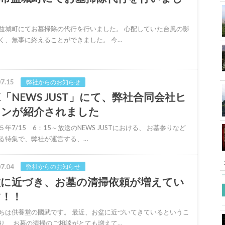
益城町にてお墓掃除の代行を行いました。 心配していた台風の影
く、無事に終えることができました。 今…
7.15
弊社からのお知らせ
K「NEWS JUST」にて、弊社合同会社ヒ
ワンが紹介されました
５年7/15 6：15～放送のNEWS JUSTにおける、 お墓参りなど
る特集で、弊社が運営する、…
7.04
弊社からのお知らせ
盆に近づき、お墓の清掃依頼が増えてい
す！！
ちは供養堂の國武です。 最近、お盆に近づいてきているというこ
り、 お墓の清掃のご相談がとても増えて…