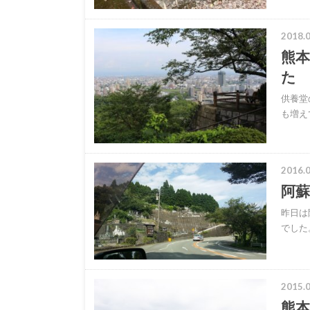
2018.0
熊
た
供養堂
も増え
2016.0
阿
昨日は
でした
2015.0
熊