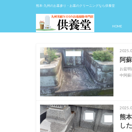
熊本-九州のお墓参り・お墓のクリーニングなら供養堂
HOME
2025.0
阿
お盆明
中阿蘇
2025.0
熊
し