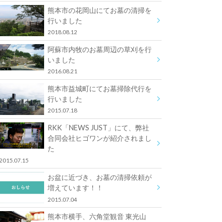
熊本市の花岡山にてお墓の清掃を
行いました
2018.08.12
阿蘇市内牧のお墓周辺の草刈を行
いました
2016.08.21
熊本市益城町にてお墓掃除代行を
行いました
2015.07.18
RKK「NEWS JUST」にて、弊社
合同会社ヒゴワンが紹介されまし
た
2015.07.15
お盆に近づき、お墓の清掃依頼が
増えています！！
2015.07.04
熊本市横手、六角堂観音 東光山