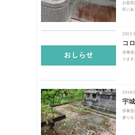
お盆前
区にあ
2021.1
コ
供養堂
ります
2018.0
宇
供養堂
参りを